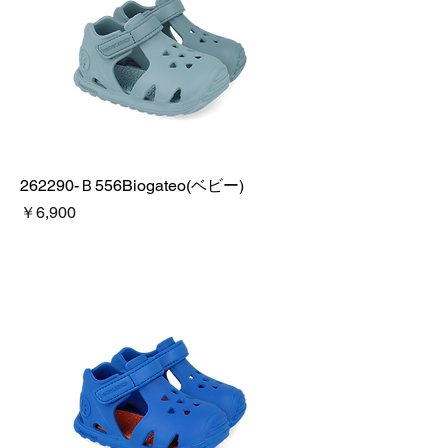
262290-Ｂ556Biogateo(ベビー)
価格
￥6,900