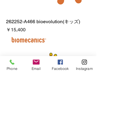
262252-A466 bioevolution(キッズ)
価格
￥15,400
Phone
Email
Facebook
Instagram
262251-A055 bioevolution(キッズ)
価格
￥15,290