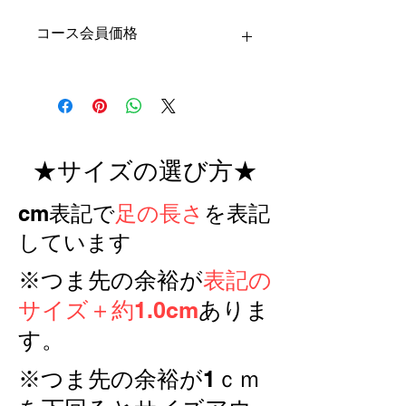
コース会員価格
★サイズの選び方★
​cm表記で
足の長さ
を表記
しています
※つま先の余裕が
表記の
サイズ＋約1.0cm
ありま
す。
※つま先の余裕が1ｃｍ