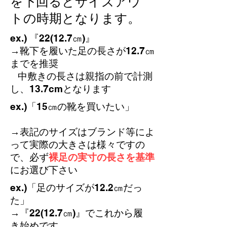
を下回るとサイズアウ
トの時期となります。
ex.) 『22(12.7㎝)』
→靴下を履いた足の長さが12.7㎝
までを推奨
中敷きの長さは親指の前で計測
し、13.7cmとなります
​ex.)「15㎝の靴を買いたい」
→表記のサイズはブランド等によ
って実際の大きさは様々
ですの
で、必ず
裸足の実寸の長さを基準
にお選び下さい
​ex.)「足のサイズが12.2㎝だっ
た」​
→『22(12.7㎝)』でこれから履
き始めです