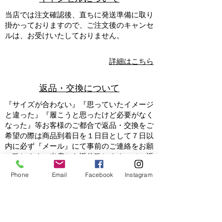
当店では注文確認後、直ちに発送準備に取り
掛かっておりますので、ご注文後のキャンセ
ルは、お受けいたしておりません。
詳細はこちら
返品・交換について
『サイズが合わない』『思っていたイメージ
と違った』『履こうと思ったけど必要がなく
なった』等お客様のご都合で返品・交換をご
希望の際は商品到着日を１日目として７日以
内に必ず『
メール
』にて事前のご連絡をお願
い致します。当店から返信致しますので、返
信日翌日より７日以内に当店へ到着する様、
Phone
Email
Facebook
Instagram
ご返送ください。事前のご連絡なしに商品を
返品された場合、当店では受領いたしかねま
す。ご返送の際は配達トラブルを避けるた
め、宅配便をご利用ください。返品・交換の
際の送料、諸手数料はお客様のご負担となり