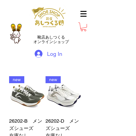
靴店あしつくる
オンラインショップ
Log In
new
new
26202-B メン
26202-D メン
ズシューズ
ズシューズ
在庫なし
在庫なし