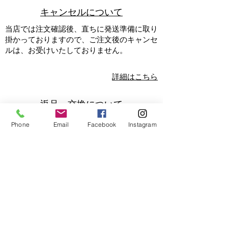
​キャンセルについて
当店では注文確認後、直ちに発送準備に取り
掛かっておりますので、ご注文後のキャンセ
ルは、お受けいたしておりません。
詳細はこちら
返品・交換について
『サイズが合わない』『思っていたイメージ
Phone
Email
Facebook
Instagram
と違った』『履こうと思ったけど必要がなく
なった』等お客様のご都合で返品・交換をご
希望の際は商品到着日を１日目として７日以
内に必ず『
メール
』にて事前のご連絡をお願
い致します。当店から返信致しますので、返
信日翌日より７日以内に当店へ到着する様、
ご返送ください。事前のご連絡なしに商品を
返品された場合、当店では受領いたしかねま
す。ご返送の際は配達トラブルを避けるた
め、宅配便をご利用ください。返品・交換の