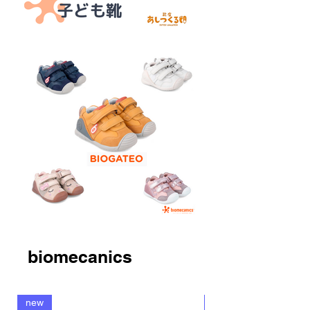
biomecanics
new
new