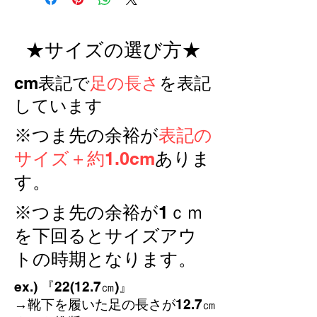
●素材
EVA
★サイズの選び方★
●底材 EVA 一体設計
ベルトはマジックテープにてしっかり
​cm表記で
足の長さ
を表記
脱げない様調整可能
●サイズ展開 20~25
しています
●幅 太幅
※通常のEUサイズの大きさではあり
※つま先の余裕が
表記の
ませんのでご注意ください。またサイ
サイズ＋約1.0cm
ズ間が等間隔ではありません。
ありま
カッコ内のセンチ表記は素足で履いた
す。
際、５ｍｍ程つま先に余裕ある長さを
表記しています。
※つま先の余裕が1ｃｍ
を下回るとサイズアウ
トの時期となります。
ex.) 『22(12.7㎝)』
→靴下を履いた足の長さが12.7㎝