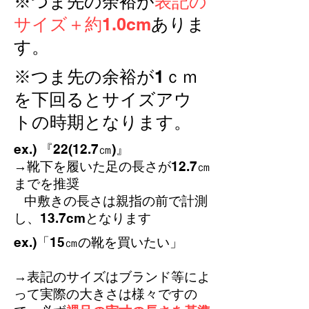
※つま先の余裕が
表記の
ズ間が等間隔ではありません。
サイズ＋約1.0cm
カッコ内のセンチ表記は中敷きの長さ
ありま
から1cm引いたもの(足の長さ相当)で
す。
す。
※つま先の余裕が1ｃｍ
を下回るとサイズアウ
トの時期となります。
ex.) 『22(12.7㎝)』
→靴下を履いた足の長さが12.7㎝
までを推奨
中敷きの長さは親指の前で計測
し、13.7cmとなります
​ex.)「15㎝の靴を買いたい」
→表記のサイズはブランド等によ
って実際の大きさは様々
ですの