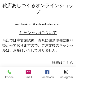
靴店あしつくるオンラインショッ
プ
ashitsukuru@sutou-kutsu.com
​キャンセルについて
当店では注文確認後、直ちに発送準備に取り
掛かっておりますので、ご注文後のキャンセ
ルは、お受けいたしておりません。
詳細はこちら
返品・交換について
Phone
Email
Facebook
Instagram
『サイズが合わない』『思っていたイメージ
と違った』『履こうと思ったけど必要がなく
なった』等お客様のご都合で返品・交換をご
希望の際は商品到着日を１日目として７日以
内に必ず『
メール
』にて事前のご連絡をお願