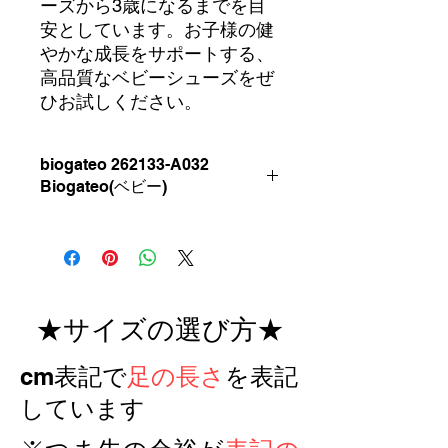
ーズから3歳になるまでを目
安としています。お子様の健
やかな成長をサポートする、
高品質なベビーシューズをぜ
ひお試しください。
biogateo 262133-A032
Biogateo(ベビー)
●カラー ROSA
●素材 テキスタイル(布
製)
※内側は通
気性、防臭性を備えた革
★サイズの選び方★
●底材 ラバー
つま先から踵まで、足の為に研究
​cm表記で
足の長さ
を表記
されたしっかりとした靴底です
●サイズ展開 20~25
しています
※通常のEUサイズの大きさではあり
ませんのでご注意ください。またサイ