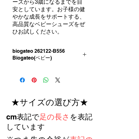
ーズから3歳になるまでを目
安としています。お子様の健
やかな成長をサポートする、
高品質なベビーシューズをぜ
ひお試しください。
biogateo 262122-B556
Biogateo(ベビー)
●カラー PETROL
●素材
革
※内側は通気
性、防臭性を備えた革
★サイズの選び方★
●底材 ラバー
つま先から踵まで、足の為に研究
​cm表記で
足の長さ
を表記
されたしっかりとした靴底です
●サイズ展開 20~25
しています
※通常のEUサイズの大きさではあり
ませんのでご注意ください。