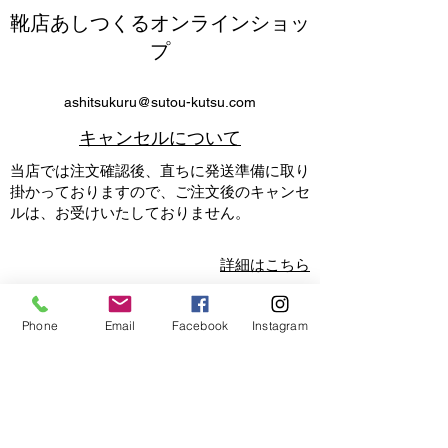
靴店あしつくるオンラインショッ
プ
ashitsukuru@sutou-kutsu.com
​キャンセルについて
当店では注文確認後、直ちに発送準備に取り
掛かっておりますので、ご注文後のキャンセ
ルは、お受けいたしておりません。
詳細はこちら
返品・交換について
Phone
Email
Facebook
Instagram
『サイズが合わない』『思っていたイメージ
と違った』『履こうと思ったけど必要がなく
なった』等お客様のご都合で返品・交換をご
希望の際は商品到着日を１日目として７日以
内に必ず『
メール
』にて事前のご連絡をお願