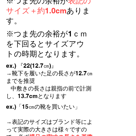
※つま先の余裕が
表記の
カッコ内のセンチ表記は中敷きの長さ
サイズ＋約1.0cm
から1cm引いたもの(足の長さ相当)で
ありま
す。
す。
※つま先の余裕が1ｃｍ
を下回るとサイズアウ
トの時期となります。
ex.) 『22(12.7㎝)』
→靴下を履いた足の長さが12.7㎝
までを推奨
中敷きの長さは親指の前で計測
し、13.7cmとなります
​ex.)「15㎝の靴を買いたい」
→表記のサイズはブランド等によ
って実際の大きさは様々
ですの