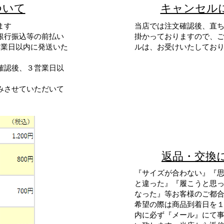
ついて
​キャンセル
ます
当店では注文確認後、直
銀行振込等の前払い
掛かっておりますので、
営業日以内に発送いた
ルは、お受けいたしてお
確認後、３営業日以
みさせていただいて
返品・交換
『サイズが合わない』『
と違った』『履こうと思
なった』等お客様のご都
希望の際は商品到着日を
内に必ず『
メール
』にて