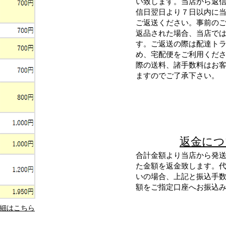
い致します。当店から返
信日翌日より７日以内に
ご返送ください。事前の
返品された場合、当店で
す。ご返送の際は配達ト
め、宅配便をご利用くだ
際の送料、諸手数料はお
ますのでご了承下さい。
返金につ
合計金額より当店から発
た金額を返金致します。
いの
場合、上記と振込手
額をご指定口座へお振込
細はこちら