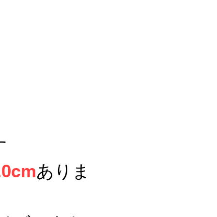
す
0cm
ありま