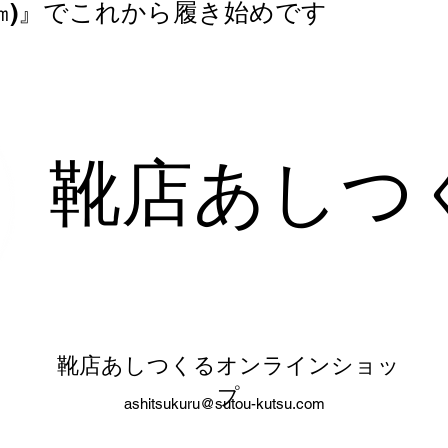
.7㎝)』でこれから履き始めです
​靴店あしつ
靴店あしつくるオンラインショッ
プ
ashitsukuru@sutou-kutsu.com