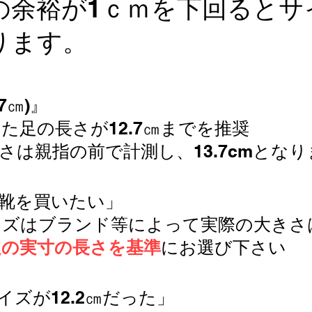
の余裕が1ｃｍを下回るとサ
ります。
.7㎝)』
た足の長さが12.7㎝までを推奨
は親指の前で計測し、13.7cmとなり
5㎝の靴を買いたい」
​
イズはブランド等によって実際の大きさ
足の実寸の長さを基準
にお選び下さい
足のサイズが12.2㎝だった」​