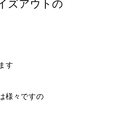
イズアウトの
ます
は様々
ですの