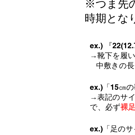
※つま先
時期とな
ex.) 『22(12
→靴下を履い
中敷きの長さ
​ex.)「1
→表記のサ
で、必ず
裸
​ex.)「