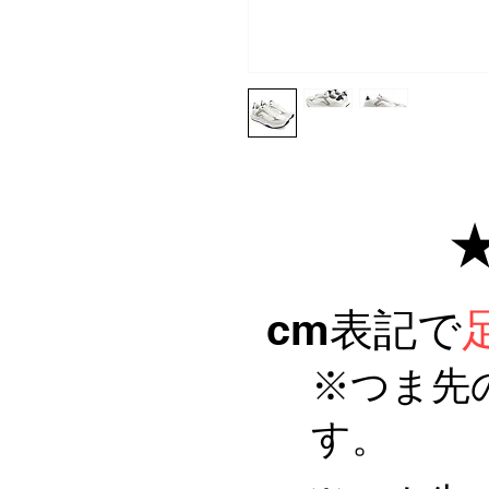
​cm表記で
※つま先
す。