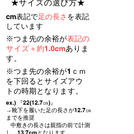
★サイズの選び方★
​cm表記で
足の長さ
を表記
しています
※つま先の余裕が
表記の
サイズ＋約1.0cm
ありま
す。
※つま先の余裕が1ｃｍ
を下回るとサイズアウ
トの時期となります。
ex.) 『22(12.7㎝)』
→靴下を履いた足の長さが12.7㎝
までを推奨
中敷きの長さは親指の前で計測
し、13.7cmとなります