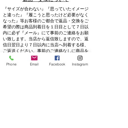
『サイズが合わない』『思っていたイメージ
と違った』『履こうと思ったけど必要がなく
なった』等お客様のご都合で返品・交換をご
希望の際は商品到着日を１日目として７日以
内に必ず『
メール
』にて事前のご連絡をお願
い致します。当店から返信致しますので、返
信日翌日より７日以内に当店へ到着する様、
ご返送ください。事前のご連絡なしに商品を
返品された場合、当店では受領いたしかねま
す。ご返送の際は配達トラブルを避けるた
Phone
Email
Facebook
Instagram
め、宅配便をご利用ください。返品・交換の
際の送料、諸手数料はお客様のご負担となり
ますのでご了承下さい。
詳細はこちら
返金について
合計金額より当店から発送の送料を差し引い
た金額を返金致します。
代金引換にてお支払
いの
場合、上記と振込手数料を差し引いた金